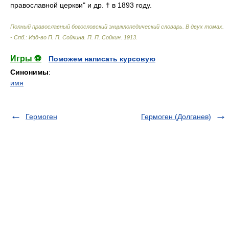
православной церкви" и др. † в 1893 году.
Полный православный богословский энциклопедический словарь. В двух томах.
- Спб.: Изд-во П. П. Сойкина
.
П. П. Сойкин
.
1913
.
Игры ⚽
Поможем написать курсовую
Синонимы
:
имя
Гермоген
Гермоген (Долганев)