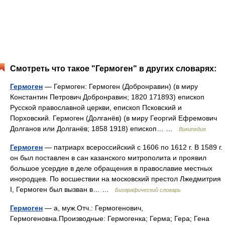
Смотреть что такое "Гермоген" в других словарях:
Гермоген
— Гермоген: Гермоген (Добронравин) (в миру
Константин Петрович Добронравин; 1820 171893) епископ
Русской православной церкви, епископ Псковский и
Порховский. Гермоген (Долганёв) (в миру Георгий Ефремович
Долганов или Долганёв; 1858 1918) епископ… …
Википедия
Гермоген
— патриарх всероссийский с 1606 по 1612 г. В 1589 г.
он был поставлен в сан казанского митрополита и проявил
большое усердие в деле обращения в православие местных
инородцев. По восшествии на московский престол Лжедмитрия
I, Гермоген был вызван в… …
Биографический словарь
Гермоген
— а, муж.Отч.: Гермогенович,
Гермогеновна.Производные: Гермогенка; Герма; Гера; Гена