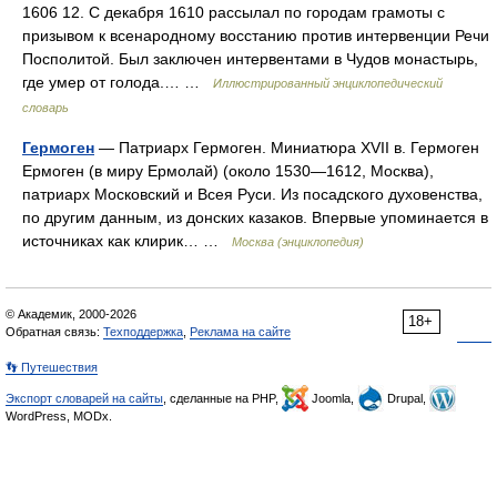
1606 12. С декабря 1610 рассылал по городам грамоты с
призывом к всенародному восстанию против интервенции Речи
Посполитой. Был заключен интервентами в Чудов монастырь,
где умер от голода.… …
Иллюстрированный энциклопедический
словарь
Гермоген
— Патриарх Гермоген. Миниатюра XVII в. Гермоген
Ермоген (в миру Ермолай) (около 1530—1612, Москва),
патриарх Московский и Всея Руси. Из посадского духовенства,
по другим данным, из донских казаков. Впервые упоминается в
источниках как клирик… …
Москва (энциклопедия)
© Академик, 2000-2026
18+
Обратная связь:
Техподдержка
,
Реклама на сайте
👣 Путешествия
Экспорт словарей на сайты
, сделанные на PHP,
Joomla,
Drupal,
WordPress, MODx.