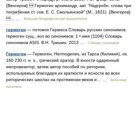
{Венгеров}  Гермоген архимандр, авт. "Надгробн. слова при
погребении ст. сов. Е. С. Смольянской" (М., 1821). {Венгеров}
… …
Большая биографическая энциклопедия
гермоген
— потомок Гермеса Словарь русских синонимов.
гермоген сущ., кол во синонимов: 1 • имя (1104) Словарь
синонимов ASIS. В.Н. Тришин. 2013 …
Словарь синонимов
Гермоген
— Гермоген, Hermogenes, из Тарса (Киликия), ок.
160 230 гг. н. э., греческий оратор. В юности одаренный
импровизатор, затем автор пособий по риторике,
используемых благодаря их краткости и ясности во всех
риторических школах на протяжении веков и… …
Античные
писатели