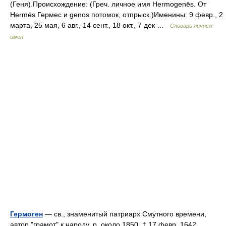
(Геня).Происхождение: (Греч. личное имя Hermogenēs. От
Hermēs Гермес и genos потомок, отпрыск.)Именины: 9 февр., 2
марта, 25 мая, 6 авг., 14 сент., 18 окт., 7 дек …
Словарь личных
имен
Гермоген
— св., знаменитый патриарх Смутного времени,
автор "грамот" к народу, р. около 1850, † 17 февр. 1642.